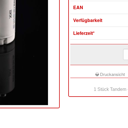
EAN
Verfügbarkeit
Lieferzeit*
Druckansicht
1 Stück Tandem -