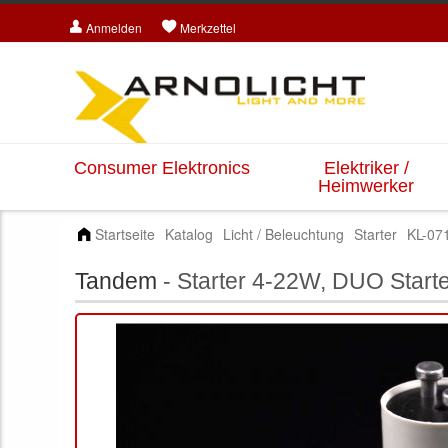
Anmelden
Merkzettel
Consumer Elektronics
Elektriker /
Heimwerker
Startseite
Katalog
Licht / Beleuchtung
Starter
KL-07
Tandem
- Starter 4-22W, DUO Starte