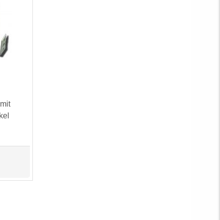
mit
kel