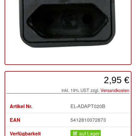
2,95 €
inkl. 19% UST zzgl.
Versandkosten
Artikel Nr.
EL-ADAPT020B
EAN
5412810072873
Verfügbarkeit
auf Lager