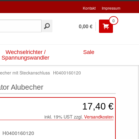
Kontakt
Impressum
0
0,00 €
Wechselrichter /
Sale
Spannungswandler
echer mit Steckanschluss
H0400160120
tor Alubecher
17,40 €
inkl. 19% UST zzgl.
Versandkosten
H0400160120