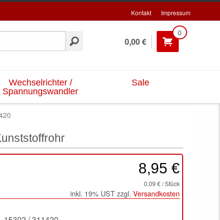
Kontakt
Impressum
0
0,00 €
Wechselrichter /
Sale
Spannungswandler
1420
unststoffrohr
8,95 €
0,09 € / Stück
inkl. 19% UST zzgl.
Versandkosten
15302 / 311420