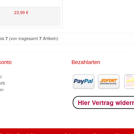
23,99 €
bis
7
(von insgesamt
7
Artikeln)
konto
Bezahlarten
o
orb
en
Hier Vertrag wider